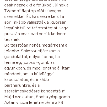
csak néznek ki a fejükből, ülnek a 
TV/mobil/laptop előtt üveges 
szemekkel. És ha szexre kerül a 
sor, inkább választják a „gyorsan 
legyünk túl rajta” stratégiát, vagy 
pusztán csak partnerük kedvére 
tesznek. 
Borzasztóan nehéz megérkezni a 
jelenbe. Sokszor eljátszom a 
gondolattal, milyen lenne, ha 
lenne egy 
pause
 –gomb az 
agyunkban, és meg lehetne állítani 
mindent, ami a külvilággal 
kapcsolatos, és inkább 
partnerünkre, és a 
szerelmeskedésre koncentrálni. 
Majd szex után jöhet a 
play
-gomb. 
Aztán vissza lehetne térni a FB-