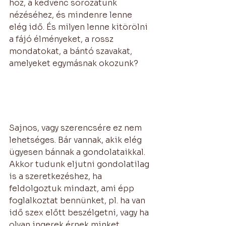
hoz, a kedvenc sorozatunk 
nézéséhez, és mindenre lenne 
elég idő. És milyen lenne kitörölni 
a fájó élményeket, a rossz 
mondatokat, a bántó szavakat, 
amelyeket egymásnak okozunk?
Sajnos, vagy szerencsére ez nem 
lehetséges. Bár vannak, akik elég 
ügyesen bánnak a gondolataikkal. 
Akkor tudunk eljutni gondolatilag 
is a szeretkezéshez, ha 
feldolgoztuk mindazt, ami épp 
foglalkoztat bennünket, pl. ha van 
idő szex előtt beszélgetni, vagy ha 
olyan ingerek érnek minket, 