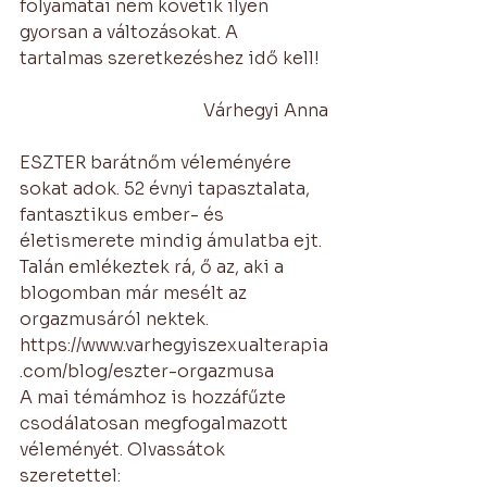
folyamatai nem követik ilyen 
gyorsan a változásokat. A 
tartalmas szeretkezéshez idő kell! 
Várhegyi Anna
ESZTER barátnőm véleményére 
sokat adok. 52 évnyi tapasztalata, 
fantasztikus ember- és 
életismerete mindig ámulatba ejt. 
Talán emlékeztek rá, ő az, aki a 
blogomban már mesélt az 
orgazmusáról nektek. 
https://www.varhegyiszexualterapia
.com/blog/eszter-orgazmusa
A mai témámhoz is hozzáfűzte 
csodálatosan megfogalmazott 
véleményét. Olvassátok 
szeretettel: