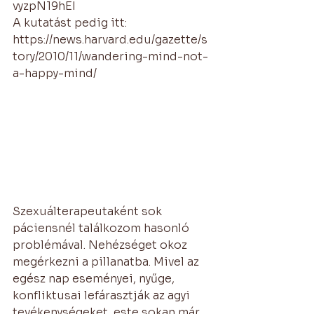
vyzpN19hEI
A kutatást pedig itt:
https://news.harvard.edu/gazette/s
tory/2010/11/wandering-mind-not-
a-happy-mind/
Szexuálterapeutaként sok 
páciensnél találkozom hasonló 
problémával. Nehézséget okoz 
megérkezni a pillanatba. Mivel az 
egész nap eseményei, nyűge, 
konfliktusai lefárasztják az agyi 
tevékenységeket, este sokan már 