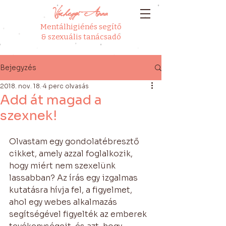
Várhegyi Anna
Mentálhigiénés segítő
& szexuális tanácsadó
Bejegyzés
2018. nov. 18.
4 perc olvasás
Add át magad a
szexnek!
Olvastam egy gondolatébresztő 
cikket, amely azzal foglalkozik, 
hogy miért nem szexelünk 
lassabban? Az írás egy izgalmas 
kutatásra hívja fel, a figyelmet, 
ahol egy webes alkalmazás 
segítségével figyelték az emberek 