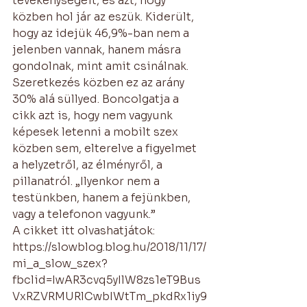
tevékenységeit, és azt, hogy 
közben hol jár az eszük. Kiderült, 
hogy az idejük 46,9%-ban nem a 
jelenben vannak, hanem másra 
gondolnak, mint amit csinálnak. 
Szeretkezés közben ez az arány 
30% alá süllyed. Boncolgatja a 
cikk azt is, hogy nem vagyunk 
képesek letenni a mobilt szex 
közben sem, elterelve a figyelmet 
a helyzetről, az élményről, a 
pillanatról. „Ilyenkor nem a 
testünkben, hanem a fejünkben, 
vagy a telefonon vagyunk.” 
A cikket itt olvashatjátok: 
https://slowblog.blog.hu/2018/11/17/
mi_a_slow_szex?
fbclid=IwAR3cvq5yIlW8zs1eT9Bus
VxRZVRMURlCwbIWtTm_pkdRx1iy9