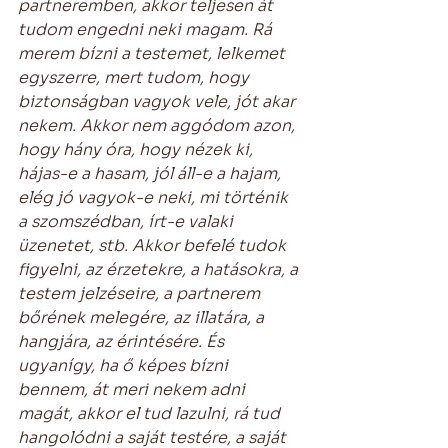
partneremben, akkor teljesen át 
tudom engedni neki magam. Rá 
merem bízni a testemet, lelkemet 
egyszerre, mert tudom, hogy 
biztonságban vagyok vele, jót akar 
nekem. Akkor nem aggódom azon, 
hogy hány óra, hogy nézek ki, 
hájas-e a hasam, jól áll-e a hajam, 
elég jó vagyok-e neki, mi történik 
a szomszédban, írt-e valaki 
üzenetet, stb. Akkor befelé tudok 
figyelni, az érzetekre, a hatásokra, a 
testem jelzéseire, a partnerem 
bőrének melegére, az illatára, a 
hangjára, az érintésére. És 
ugyanígy, ha ő képes bízni 
bennem, át meri nekem adni 
magát, akkor el tud lazulni, rá tud 
hangolódni a saját testére, a saját 