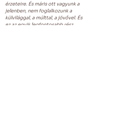
érzeteire. És máris ott vagyunk a 
jelenben, nem foglalkozunk a 
külvilággal, a múlttal, a jövővel. És 
ez az egyik legfontosabb rész, 
szerintem, hogy a jövő ne lépjen a 
képbe. Mert ha azért küzdünk, 
kinek hogyan, mikor, meddig lesz 
orgazmusa, akkor máris kiléptünk 
az elmélyültség állapotából. Ez 
nem egy munka, nem kell semmit 
teljesíteni. Abban a pillanatban, ha 
képesek vagyunk elengedni azt a 
kényszert, hogy itt most 
mindenáron egy célt kell elérni, a 
dolgok sokkal természetesebbé és 
könnyebbé válnak. 
A világunk ma amúgy is csak a 
teljesítménnyel foglalkozik. 
Szerintem egy jó együttlétben 