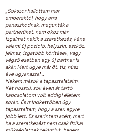
„Sokszor hallottam már 
emberektől, hogy arra 
panaszkodnak, megunták a 
partnerüket, nem okoz már 
izgalmat nekik a szeretkezés, kéne 
valami új pozíció, helyszín, eszköz, 
jelmez, izgatóbb körítések, vagy 
végső esetben egy új partner is 
akár. Mert ugye már öt, tíz, húsz 
éve ugyanazzal…
Nekem mások a tapasztalataim. 
Két hosszú, sok éven át tartó 
kapcsolatom volt eddigi életem 
során. És mindkettőben úgy 
tapasztaltam, hogy a szex egyre 
jobb lett. És szerintem azért, mert 
ha a szeretkezést nem csak fizikai 
szükségletnek tekintjük, hanem 