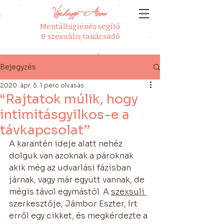
Várhegyi Anna
Mentálhigiénés segítő
& szexuális tanácsadó
Bejegyzés
2020. ápr. 5.
1 perc olvasás
“Rajtatok múlik, hogy
intimitásgyilkos-e a
távkapcsolat”
A karantén ideje alatt nehéz 
dolguk van azoknak a pároknak 
akik még az udvarlási fázisban 
járnak, vagy már együtt vannak, de 
mégis távol egymástól. A 
szexsuli 
szerkesztője, Jámbor Eszter, írt 
erről egy cikket, és megkérdezte a 