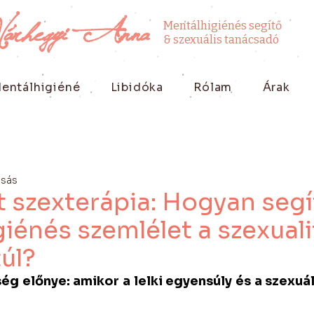
Várhegyi Anna
Mentálhigiénés segítő
& szexuális tanácsadó
entálhigiéné
Libidóka
Rólam
Árak
asás
 szexterápia: Hogyan segí
iénés szemlélet a szexual
túl?
g előnye: amikor a lelki egyensúly és a szexuális