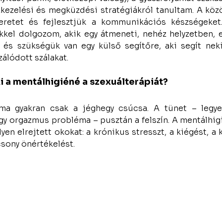
kezelési és megküzdési stratégiákról tanultam. A köz
eretet és fejlesztjük a kommunikációs készségeket. 
el dolgozom, akik egy átmeneti, nehéz helyzetben, eg
, és szükségük van egy külső segítőre, aki segít neki
álódott szálakat.
i a mentálhigiéné a 
szexuálterápiá
t?
ma gyakran csak a jéghegy csúcsa. A tünet – legyen
gy orgazmus probléma – pusztán a felszín. A mentálhigi
yen elrejtett okokat: a krónikus stresszt, a kiégést, a
acsony önértékelést.