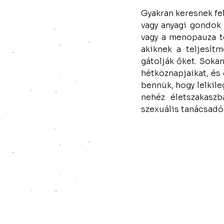
Gyakran keresnek fel
vagy anyagi gondok 
vagy a menopauza tes
akiknek a teljesít
gátolják őket. Soka
hétköznapjaikat, és
bennük, hogy lelkil
nehéz életszakasz
szexuális tanácsadók