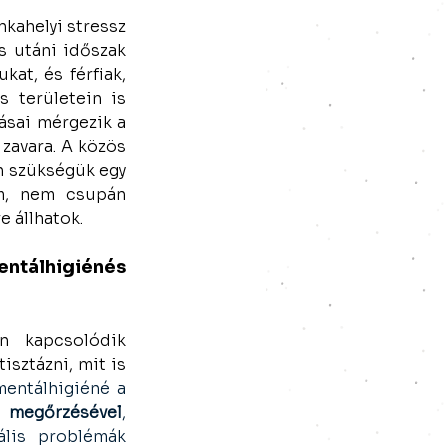
kahelyi stressz 
 utáni időszak 
at, és férfiak, 
 területein is 
sai mérgezik a 
zavara. A közös 
 szükségük egy 
m, nem csupán 
e állhatok.
álhigiénés 
n kapcsolódik 
isztázni, mit is 
A mentálhigiéné a 
gőrzésével
, 
ális problémák 