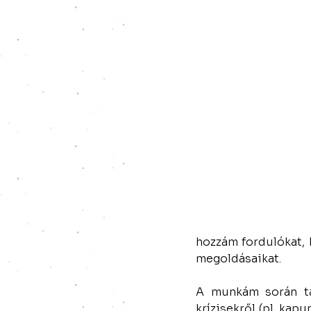
hozzám fordulókat, h
megoldásaikat.
A munkám során tá
krízisekről (pl. kapu