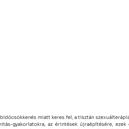
ibidócsökkenés miatt keres fel, a tisztán szexuálterápi
mitás-gyakorlatokra, az érintések újraépítésére, ezek