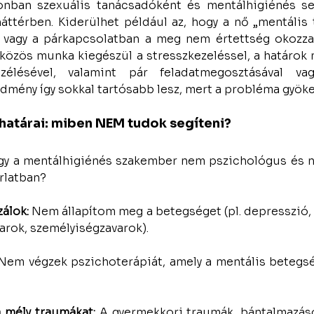
onban szexuális tanácsadóként és mentálhigiénés seg
háttérben. Kiderülhet például az, hogy a nő „mentális 
 vagy a párkapcsolatban a meg nem értettség okozza a
közös munka kiegészül a stresszkezeléssel, a határok m
szélésével, valamint pár feladatmegosztásával va
dmény így sokkal tartósabb lesz, mert a probléma gyöker
atárai: miben NEM tudok segíteni?
ogy a mentálhigiénés szakember nem pszichológus és ne
orlatban?
álok:
 Nem állapítom meg a betegséget (pl. depresszió,
arok, személyiségzavarok).
Nem végzek pszichoterápiát, amely a mentális betegsé
 mély traumákat:
 A gyermekkori traumák, bántalmazáso