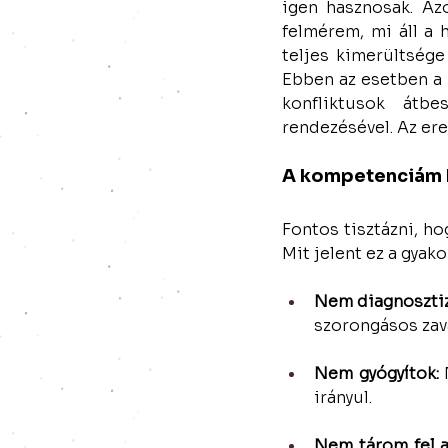
igen hasznosak. Az
felmérem, mi áll a 
teljes kimerültsége
Ebben az esetben a 
konfliktusok átbe
rendezésével. Az ere
A kompetenciám h
Fontos tisztázni, h
Mit jelent ez a gyak
Nem diagnosztiz
szorongásos zav
Nem gyógyítok:
 
irányul.
Nem tárom fel a