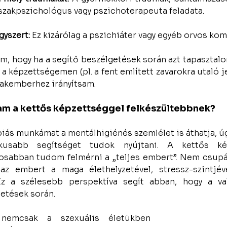
 szakpszichológus vagy pszichoterapeuta feladata.
gyszert:
 Ez kizárólag a pszichiáter vagy egyéb orvos ko
, hogy ha a segítő beszélgetések során azt tapasztalom
a képzettségemen (pl. a fent említett zavarokra utaló jel
zakemberhez irányítsam. 
m a kettős képzettséggel felkészültebbnek?
iás munkámat a mentálhigiénés szemlélet is áthatja, úg
tikusabb segítséget tudok nyújtani. A kettős ké
sabban tudom felmérni a „teljes embert”. Nem csupán
z embert a maga élethelyzetével, stressz-szintjéve
Ez a szélesebb perspektíva segít abban, hogy a val
getések során.
nemcsak a szexuális életükben 