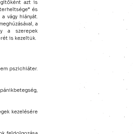
ítőként azt is 
terheltsége” és 
 vágy hiányát. 
eghúzásával, a 
gy a szerepek 
ét is kezeltük.
m pszichiáter. 
 pánikbetegség, 
gek kezelésére 
k feldolgozása 