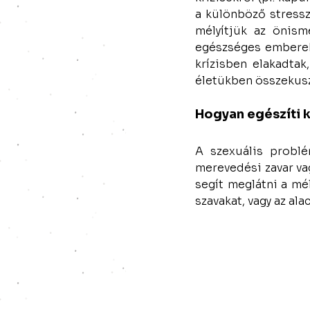
a különböző stressz
mélyítjük az önism
egészséges emberekk
krízisben elakadtak
életükben összekusz
Hogyan egészíti k
A szexuális problé
merevedési zavar va
segít meglátni a mél
szavakat, vagy az al