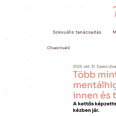
Szexuális tanácsadás
M
Olvasnivaló
2025. okt. 31.
3 perc olv
Több mint
mentálhig
innen és 
A kettős képzettsé
kézben jár.