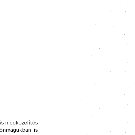
ás megközelítés 
 önmagukban is 