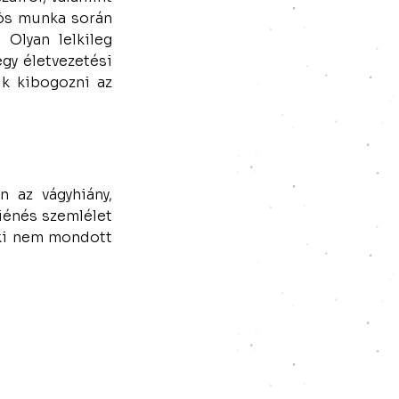
ös munka során 
Olyan lelkileg 
y életvezetési 
k kibogozni az 
 az vágyhiány, 
énés szemlélet 
 ki nem mondott 