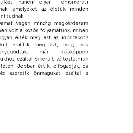
avulást, hanem olyan  önismereti 
nak, amelyeket az életük minden 
ni tudnak. 
lyamat végén mindig megkérdezem 
yen volt a közös folyamatunk, miben 
ogyan élték meg ezt az időszakot? 
lkül említik meg azt, hogy sok 
gnyugodtak, már másképpen 
khoz ezáltal sikerült változtatniuk 
letén. Jobban értik, elfogadják, és 
b: szeretik önmagukat ezáltal a 