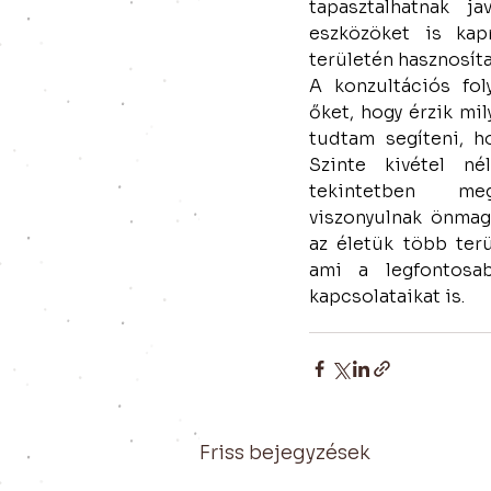
tapasztalhatnak j
eszközöket is kap
területén hasznosíta
A konzultációs fo
őket, hogy érzik mil
tudtam segíteni, h
Szinte kivétel né
tekintetben me
viszonyulnak önmagu
az életük több terü
ami a legfontosab
kapcsolataikat is.
Friss bejegyzések