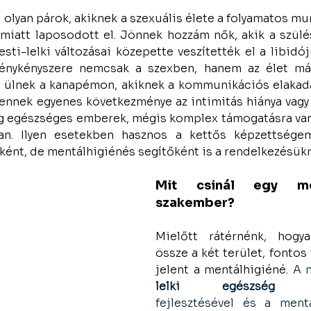
 olyan párok, akiknek a szexuális élete a folyamatos mun
miatt laposodott el. Jönnek hozzám nők, akik a szülés
ti-lelki változásai közepette veszítették el a libidójuk
ménykényszere nemcsak a szexben, hanem az élet más
n ülnek a kanapémon, akiknek a kommunikációs elakadá
 ennek egyenes következménye az intimitás hiánya vagy 
eg egészséges emberek, mégis komplex támogatásra van
ban. Ilyen esetekben hasznos a kettős képzettsége
ént, de mentálhigiénés segítőként is a rendelkezésükr
Mit csinál egy ment
szakember?
Mielőtt rátérnénk, hogya
össze a két terület, fontos t
jelent a mentálhigiéné. 
lelki egészség me
fejlesztésével és a ment