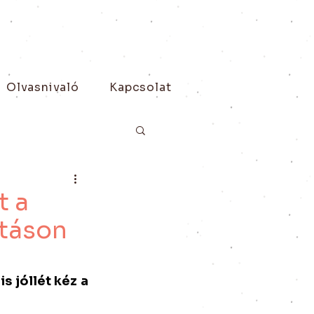
Olvasnivaló
Kapcsolat
t a
itáson
 jóllét kéz a 