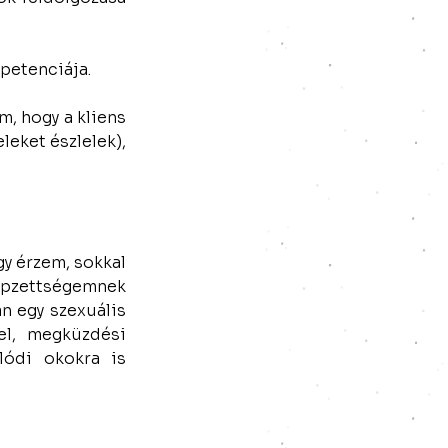
mpetenciája.
, hogy a kliens 
eket észlelek), 
y érzem, sokkal 
pzettségemnek 
 egy szexuális 
l, megküzdési 
ódi okokra is 