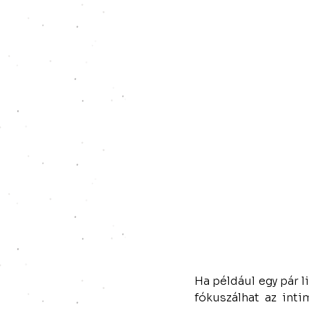
Ha például egy pár l
fókuszálhat az inti