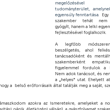
megelőzésével fo
tudományterület, amelynek
egyensúly fenntartása. 
 Egy
szakember tehát nem b
gyógyít, hanem a lelki egyen
fejlesztésével foglalkozik.
A legfőbb módszere
beszélgetés, ahol felkés
tanácsadóként és mentálh
szakemberként empatik
figyelemmel fordulok a k
Nem adok tanácsot, és n
a „helyes” utat. Ehelyett 
ogy a  belső erőforrásaik által találják meg a saját, sz
maszkodom azokra az ismeretekre, amelyeket a norm
nyitási pánik, életközépi válság), a gyászfolyamat szakas