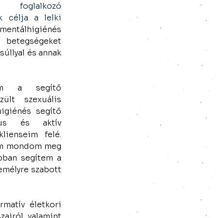
glalkozó 
 célja a lelki 
 mentálhigiénés 
etegségeket 
súllyal és annak 
m a segítő 
zült szexuális 
igiénés segítő 
us és aktív 
lienseim felé. 
em mondom meg 
abban segítem a 
emélyre szabott 
atív életkori 
zairól, valamint 