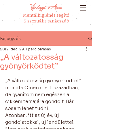
Várhegyi Anna
Mentálhigiénés segítő
& szexuális tanácsadó
Bejegyzés
2019. dec. 29.
1 perc olvasás
„A változatosság
gyönyörködtet”
„A változatosság gyönyörködtet” 
mondta Cicero i.e. 1. században, 
de gyanítom nem egészen a 
cikkem témájára gondolt. Bár 
sosem lehet tudni.
Azonban, itt az új év, új 
gondolatokkal, új lendülettel. 