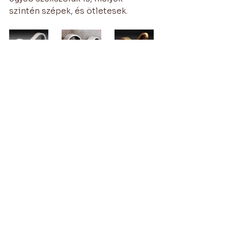
szintén szépek, és ötletesek. 
Remélem, kedvet csináltam a 
fantázia- és élménydús, szép, 
meghitt szeretkezésekhez!
Várhegyi Anna, szexuálterapeuta
Az összes
Friss
megtekintése
bejegyzések