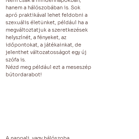
Nem csak a mindennapokban, 
hanem a hálószobában is. Sok 
apró praktikával lehet feldobni a 
szexuális életünket, például ha a 
megváltoztatjuk a szeretkezések 
helyszínét, a fényeket, az 
időpontokat, a játékainkat, de 
jelenthet változatosságot egy új 
szófa is. 
Nézd meg például ezt a meseszép 
bútordarabot! 
A nappali, vagy hálószoba 