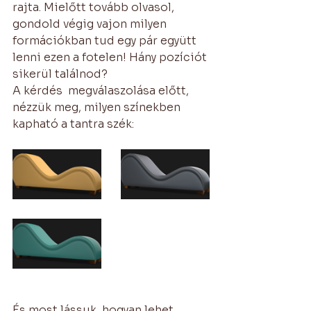
rajta. Mielőtt tovább olvasol, 
gondold végig vajon milyen 
formációkban tud egy pár együtt 
lenni ezen a fotelen! Hány pozíciót 
sikerül találnod?
A kérdés  megválaszolása előtt, 
nézzük meg, milyen színekben 
kapható a tantra szék: 
És most lássuk, hogyan lehet 