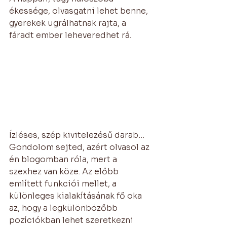
ékessége, olvasgatni lehet benne, 
gyerekek ugrálhatnak rajta, a 
fáradt ember leheveredhet rá. 
Ízléses, szép kivitelezésű darab… 
Gondolom sejted, azért olvasol az 
én blogomban róla, mert a 
szexhez van köze. Az előbb 
említett funkciói mellet, a 
különleges kialakításának fő oka 
az, hogy a legkülönbözőbb 
pozíciókban lehet szeretkezni 