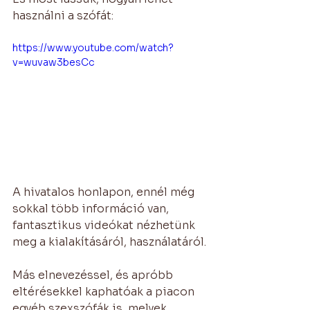
használni a szófát:
https://www.youtube.com/watch?
v=wuvaw3besCc
A 
hivatalos honlapon
, ennél még 
sokkal több információ van, 
fantasztikus videókat nézhetünk 
meg a kialakításáról, használatáról.
Más elnevezéssel, és apróbb 
eltérésekkel kaphatóak a piacon 
egyéb szexszófák is, melyek 