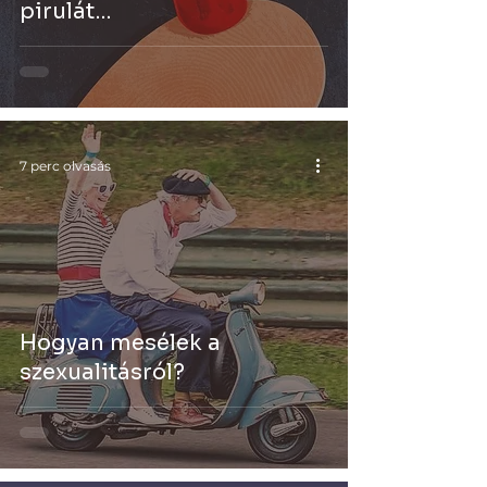
pirulát…
7 perc olvasás
Hogyan mesélek a
szexualitásról?