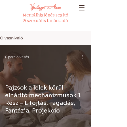
Várhegyi Anna
Mentálhigiénés segítő
& szexuális tanácsadó
Olvasnivaló
6 perc olvasás
Pajzsok a lélek körül:
elhárító mechanizmusok 1.
Rész – Elfojtás, Tagadás,
Fantázia, Projekció