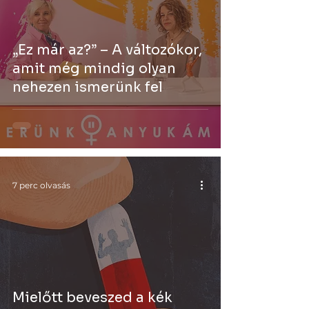
„Ez már az?” – A változókor,
amit még mindig olyan
nehezen ismerünk fel
7 perc olvasás
Mielőtt beveszed a kék