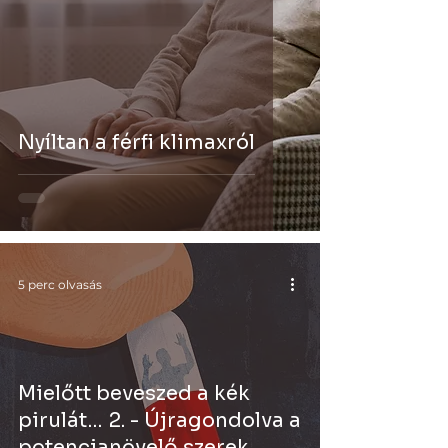
Nyíltan a férfi klimaxról
5 perc olvasás
Mielőtt beveszed a kék
pirulát… 2. - Újragondolva a
potencianövelő szerek