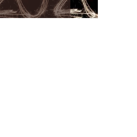
2020 pillanatképei
3 perc olvasás
Amit érdemes tudni a
srácok nemi szervének
fejlődéséről…