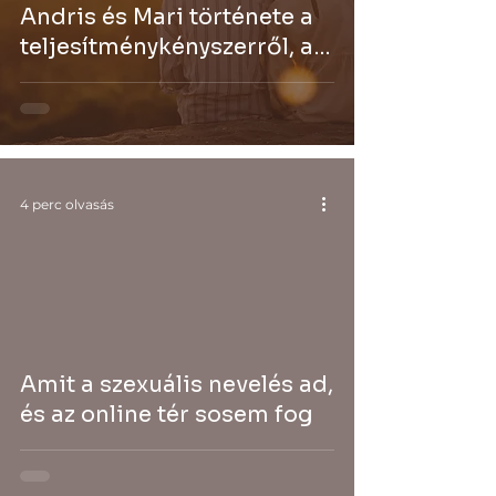
Andris és Mari története a
teljesítménykényszerről, a
pornó hatásáról és a korai
segítségkérés erejéről
4 perc olvasás
Amit a szexuális nevelés ad,
és az online tér sosem fog