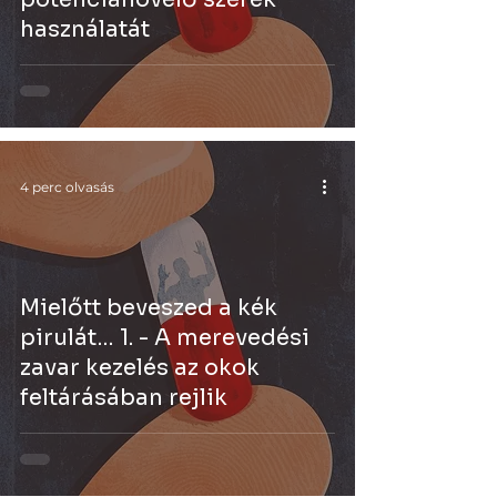
használatát
4 perc olvasás
Mielőtt beveszed a kék
pirulát… 1. - A merevedési
zavar kezelés az okok
feltárásában rejlik