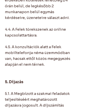
érdekében kötelesek lehetőleg 24
órán belül, de legkésőbb 2
munkanapon belül egymás
kérdéseire, üzeneteire választ adni.
4.4. A Felek törekszenek az online
kapcsolattartásra.
4.5. A konzultációk alatt a Felek
mobiltelefonja néma üzemmódban
van, hacsak ettől közös megegyezés
alapján el nem térnek.
5. Díjazás
5.1. A Megbízott a szakmai feladatok
teljesítéséért meghatározott
díjazásra jogosult. A díjszámítás