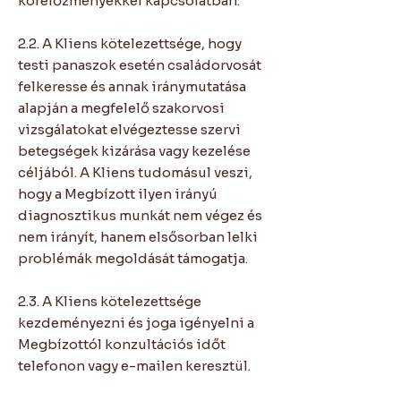
kórelőzményekkel kapcsolatban.
2.2. A Kliens kötelezettsége, hogy
testi panaszok esetén családorvosát
felkeresse és annak iránymutatása
alapján a megfelelő szakorvosi
vizsgálatokat elvégeztesse szervi
betegségek kizárása vagy kezelése
céljából. A Kliens tudomásul veszi,
hogy a Megbízott ilyen irányú
diagnosztikus munkát nem végez és
nem irányít, hanem elsősorban lelki
problémák megoldását támogatja.
2.3. A Kliens kötelezettsége
kezdeményezni és joga igényelni a
Megbízottól konzultációs időt
telefonon vagy e-mailen keresztül.