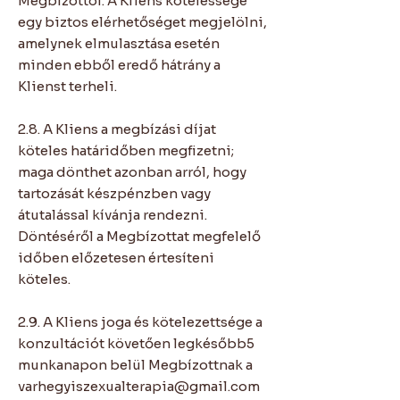
Megbízottól. A Kliens kötelessége
egy biztos elérhetőséget megjelölni,
amelynek elmulasztása esetén
minden ebből eredő hátrány a
Klienst terheli.
2.8. A Kliens a megbízási díjat
köteles határidőben megfizetni;
maga dönthet azonban arról, hogy
tartozását készpénzben vagy
átutalással kívánja rendezni.
Döntéséről a Megbízottat megfelelő
időben előzetesen értesíteni
köteles.
2.9. A Kliens joga és kötelezettsége a
konzultációt követően legkésőbb5
munkanapon belül Megbízottnak a
varhegyiszexualterapia@gmail.com