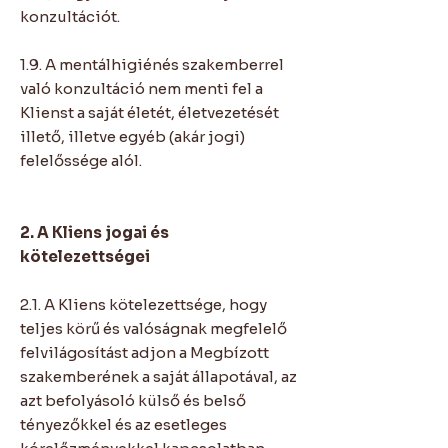
konzultációt.
1.9. A mentálhigiénés szakemberrel
való konzultáció nem menti fel a
Klienst a saját életét, életvezetését
illető, illetve egyéb (akár jogi)
felelőssége alól.
2. A Kliens jogai és
kötelezettségei
2.1. A Kliens kötelezettsége, hogy
teljes körű és valóságnak megfelelő
felvilágosítást adjon a Megbízott
szakemberének a saját állapotával, az
azt befolyásoló külső és belső
tényezőkkel és az esetleges