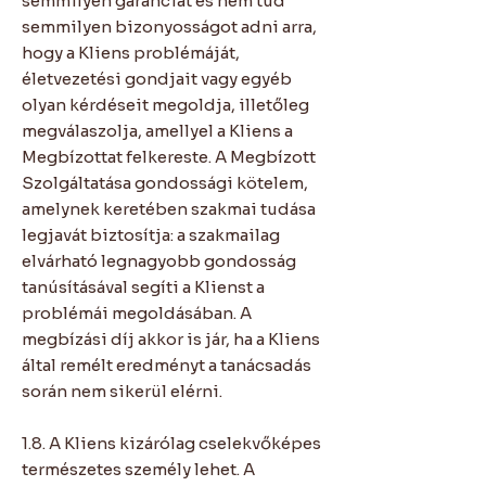
semmilyen garanciát és nem tud
semmilyen bizonyosságot adni arra,
hogy a Kliens problémáját,
életvezetési gondjait vagy egyéb
olyan kérdéseit megoldja, illetőleg
megválaszolja, amellyel a Kliens a
Megbízottat felkereste. A Megbízott
Szolgáltatása gondossági kötelem,
amelynek keretében szakmai tudása
legjavát biztosítja: a szakmailag
elvárható legnagyobb gondosság
tanúsításával segíti a Klienst a
problémái megoldásában. A
megbízási díj akkor is jár, ha a Kliens
által remélt eredményt a tanácsadás
során nem sikerül elérni.
1.8. A Kliens kizárólag cselekvőképes
természetes személy lehet. A