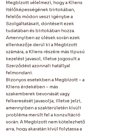
Megbízott vélelmezi, hogy a Kliens
ítélőképességének birtokában,
felelős módon veszi igénybe a
Szolgáltatásait, döntéseit ezek
tudatában és birtokában hozza.
Amennyiben az ülések során ezek
ellenkezője derül ki a Megbízott
számára, a Kliens részére más típusú
kezelést javasol, illetve jogosult a
Szerződést azonnali hatállyal
felmondani.
Bizonyos esetekben a Megbízott – a
Kliens érdekében – más
szakemberek bevonását vagy
felkeresését javasolja, illetve jelzi,
amennyiben a szakterületén kívüli
probléma merült fel a konzultáció
során. A Megbízott nem kötelezhető
arra, hogy akaratán kívül folytassa a