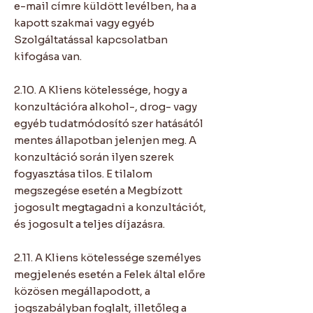
e-mail címre küldött levélben, ha a
kapott szakmai vagy egyéb
Szolgáltatással kapcsolatban
kifogása van.
2.10. A Kliens kötelessége, hogy a
konzultációra alkohol-, drog- vagy
egyéb tudatmódosító szer hatásától
mentes állapotban jelenjen meg. A
konzultáció során ilyen szerek
fogyasztása tilos. E tilalom
megszegése esetén a Megbízott
jogosult megtagadni a konzultációt,
és jogosult a teljes díjazásra.
2.11. A Kliens kötelessége személyes
megjelenés esetén a Felek által előre
közösen megállapodott, a
jogszabályban foglalt, illetőleg a