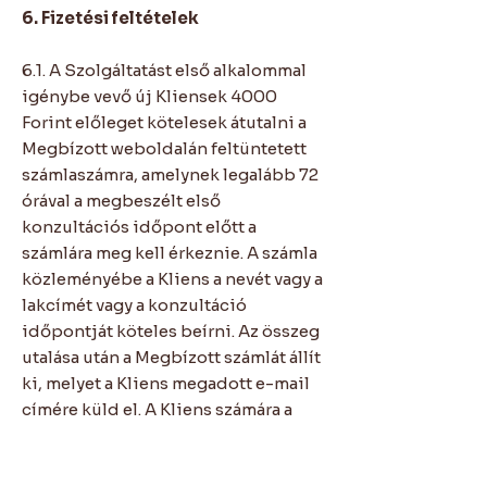
6. Fizetési feltételek
6.1. A Szolgáltatást első alkalommal
igénybe vevő új Kliensek 4000
Forint előleget kötelesek átutalni a
Megbízott weboldalán feltüntetett
számlaszámra, amelynek legalább 72
órával a megbeszélt első
konzultációs időpont előtt a
számlára meg kell érkeznie. A számla
közleményébe a Kliens a nevét vagy a
lakcímét vagy a konzultáció
időpontját köteles beírni. Az összeg
utalása után a Megbízott számlát állít
ki, melyet a Kliens megadott e-mail
címére küld el. A Kliens számára a
Megbízott által megadott időpont a
4000 Forint befizetése után válik