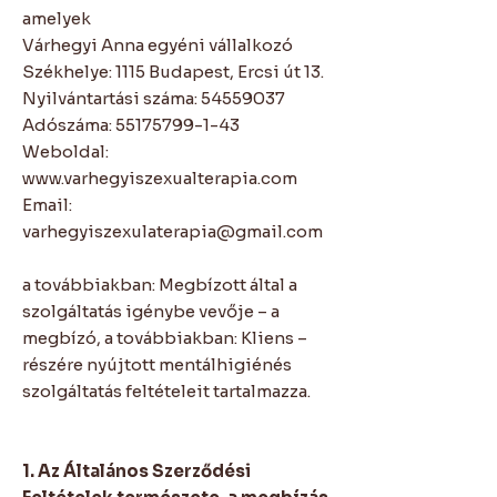
amelyek
Várhegyi Anna egyéni vállalkozó
Székhelye: 1115 Budapest, Ercsi út 13.
Nyilvántartási száma:
54559037
Adószáma:
55175799-1-43
Weboldal:
www.varhegyiszexualterapia.com
Email:
varhegyiszexulaterapia@gmail.com
a továbbiakban: Megbízott által a
szolgáltatás igénybe vevője – a
megbízó, a továbbiakban: Kliens –
részére nyújtott mentálhigiénés
szolgáltatás feltételeit tartalmazza.
1. Az Általános Szerződési