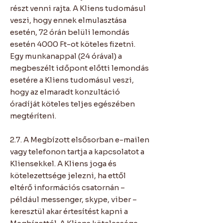
részt venni rajta. A Kliens tudomásul
veszi, hogy ennek elmulasztása
esetén, 72 órán belüli lemondás
esetén 4000 Ft-ot köteles fizetni.
Egy munkanappal (24 órával) a
megbeszélt időpont előtti lemondás
esetére a Kliens tudomásul veszi,
hogy az elmaradt konzultáció
óradíját köteles teljes egészében
megtéríteni.
2.7. A Megbízott elsősorban e-mailen
vagy telefonon tartja a kapcsolatot a
Kliensekkel. A Kliens joga és
kötelezettsége jelezni, ha ettől
eltérő információs csatornán –
például messenger, skype, viber –
keresztül akar értesítést kapni a