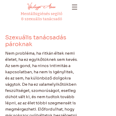
Várhegyi Anna
Mentálhigiénés segítő
& szexuális tanácsadó
Szexuális tanácsadás
pároknak
​Nem probléma, ha ritkán éltek nemi
életet, ha ez egyikőtöknek sem kevés.
Az sem gond, ha nincs intimitás a
kapcsolatban, ha nem is igénylitek,
és az sem, ha különböző dolgokra
vágytok. De ha ez valamelyikőtökben
feszültséget, szomorúságot, esetleg
dühöt vált ki, és nem tudtok tovább
lépni, az az élet többi szegmensét is
megmérgezheti. Előfordulhat, hogy
már sokszor próbáltatok beszélgetni