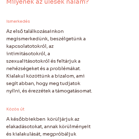
Milyenek az ülések nálam?
Ismerkedés
Az első találkozásainkon
megismerkedünk, beszélgetünk a
kapcsolatotokról, az
intimitásotokról, a
szexualitásotokról és feltárjuk a
nehézségeket és a problémákat.
Kialakul közöttünk a bizalom, ami
segít abban, hogy meg tudjatok
nyílni, és érezzétek a támogatásomat.
Közös út
A későbbiekben körüljárjuk az
elakadásotokat, annak körülményeit
és kialakulását, megpróbáljuk