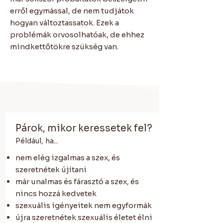
erről egymással, de nem tudjátok
hogyan változtassatok. Ezek a
problémák orvosolhatóak, de ehhez
mindkettőtökre szükség van.
Párok, mikor keressetek fel?
Például, ha...
nem elég izgalmas a szex, és
szeretnétek újítani
már unalmas és fárasztó a szex, és
nincs hozzá kedvetek
szexuális igényeitek nem egyformák
újra szeretnétek szexuális életet élni