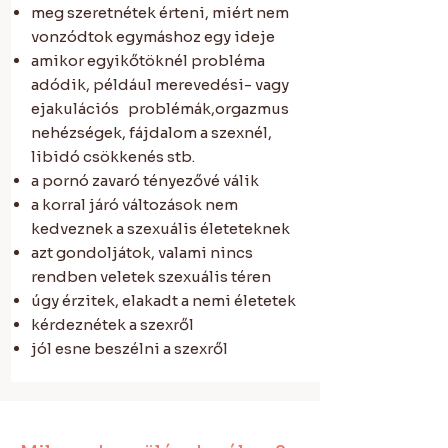
meg szeretnétek érteni, miért nem
vonzódtok egymáshoz egy ideje
amikor egyikőtöknél probléma
adódik, például merevedési- vagy
ejakulációs problémák,orgazmus
nehézségek, fájdalom a szexnél,
libidó csökkenés stb.
a pornó zavaró tényezővé válik
a korral járó változások nem
kedveznek a szexuális életeteknek
azt gondoljátok, valami nincs
rendben veletek szexuális téren
úgy érzitek, elakadt a nemi életetek
kérdeznétek a szexről
jól esne beszélni a szexről