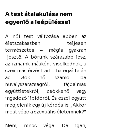
A test átalakulása nem 
egyenlő a leépüléssel
A női test változása ebben az 
életszakaszban teljesen 
természetes – mégis gyakran 
ijesztő. A bőrünk szárazabb lesz, 
az izmaink másként viselkednek, a 
szex más érzést ad – ha egyáltalán 
ad. Sok nő számol be 
hüvelyszárazságról, fájdalmas 
együttlétekről, csökkenő vagy 
ingadozó libidóról. És ezzel együtt 
megjelenik egy új kérdés is: „Akkor 
most vége a szexuális életemnek?”
Nem, nincs vége. De igen, 