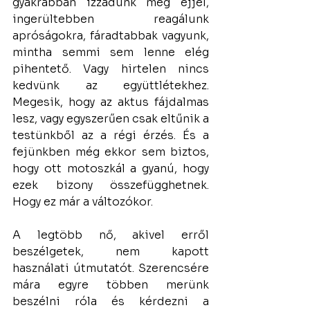
gyakrabban izzadunk meg éjjel, 
ingerültebben reagálunk 
apróságokra, fáradtabbak vagyunk, 
mintha semmi sem lenne elég 
pihentető. Vagy hirtelen nincs 
kedvünk az együttlétekhez. 
Megesik, hogy az aktus fájdalmas 
lesz, vagy egyszerűen csak eltűnik a 
testünkből az a régi érzés. És a 
fejünkben még ekkor sem biztos, 
hogy ott motoszkál a gyanú, hogy 
ezek bizony összefügghetnek. 
Hogy ez már a változókor.
A legtöbb nő, akivel erről 
beszélgetek, nem kapott 
használati útmutatót. Szerencsére 
mára egyre többen merünk 
beszélni róla és kérdezni a 