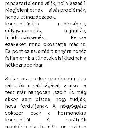
rendszertelenné válik, hol visszaáll. 
Megjelenhetnek alvásproblémák, 
hangulatingadozások, 
koncentrációs nehézségek, 
súlygyarapodás, hajhullás, 
libidócsökkenés… Persze 
ezekeket mind okozhatja más is. 
És pont ez az, amiért annyira nehéz 
felismerni: a tünetek elsikkadnak a 
hétköznapokban.
Sokan csak akkor szembesülnek a 
változókor valóságával, amikor a 
test már hangosan „szól”. És még 
akkor sem biztos, hogy tudják, 
hová forduljanak. A nőgyógyász 
sokszor csak a hormonokra 
koncentrál. A barátnők 
megkérdezik: „Te is?” – és röviden 