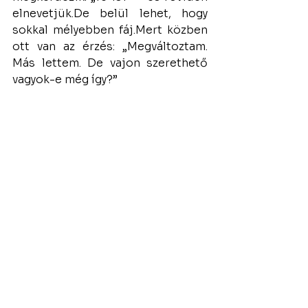
elnevetjük.De
 belül lehet, hogy 
sokkal mélyebben fáj.Mert közben 
ott van az érzés: „Megváltoztam. 
Más lettem. De vajon szerethető 
vagyok-e még így?”