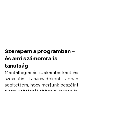
Szerepem a programban – 
és ami számomra is 
tanulság
Mentálhigiénés szakemberként és 
szexuális tanácsadóként abban 
segítettem, hogy merjünk beszélni 
a szexualitásról ebben a korban is. 
Hogy igenis lehet kérdezni, lehet 
fájni, lehet nevetni közben.