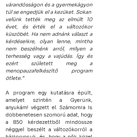
várandósságon és a gyermekágyon 
túl se engedjük el a kezüket. Sokan  
velünk tették meg az elmúlt 10 
évet, és érték el a változókor 
küszöbét. Ha nem adnánk választ a 
kérdéseikre, olyan lenne, mintha 
nem beszélnénk arról, milyen a 
terhesség vagy a vajúdás. Így és 
ezért született meg a 
menopauzafelkészítő program 
ötlete.”
A program egy kutatásra épült, 
amelyet szintén a Gyerünk, 
anyukám! végzett el. Számomra is 
döbbenetesen szomorú adat, hogy 
a 850 kérdezettből mindössze 
néggyel beszélt a változókorról a 
háziorvosuk, és, hogy a nők közel 