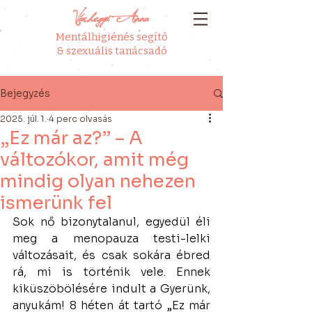
Várhegyi Anna
Mentálhigiénés segítő
& szexuális tanácsadó
Bejegyzés
2025. júl. 1.
4 perc olvasás
„Ez már az?” – A
változókor, amit még
mindig olyan nehezen
ismerünk fel
Sok nő bizonytalanul, egyedül éli 
meg a menopauza testi-lelki 
változásait, és csak sokára ébred 
rá, mi is történik vele. Ennek 
kiküszöbölésére indult a Gyerünk, 
anyukám! 8 héten át tartó „Ez már 