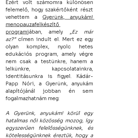
Ezért volt számomra különösen 
felemelő, hogy szakértőként részt 
vehettem a 
Gyerünk, anyukám! 
menopauzafelkészítő 
program
jában, amely 
„Ez már 
az?”
 címen indult el. Mert ez egy 
olyan komplex, nyolc hetes 
edukációs program, amely végre 
nem csak a testünkre, hanem a 
lelkünkre, kapcsolatainkra, 
identitásunkra is figyel. Kádár-
Papp Nóri, a Gyerünk, anyukám 
alapítójánál jobban én sem 
fogalmazhatnám meg: 
A Gyerünk, anyukám! körül egy 
hatalmas női közösség mozog, így 
egyszerűen felelősségünknek, és 
kötelességünknek éreztük, hogy a 