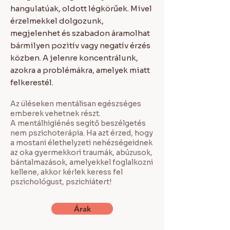
hangulatúak, oldott légkörűek. Mivel
érzelmekkel dolgozunk,
megjelenhet és szabadon áramolhat
bármilyen pozitív vagy negatív érzés
közben. A jelenre koncentrálunk,
azokra a problémákra, amelyek miatt
felkerestél.
Az üléseken mentálisan egészséges
emberek vehetnek részt.
A mentálhigiénés segítő beszélgetés
nem pszichoterápia. Ha azt érzed, hogy
a mostani élethelyzeti nehézségeidnek
az oka gyermekkori traumák, abúzusok,
bántalmazások, amelyekkel foglalkozni
kellene, akkor kérlek keress fel
pszichológust, pszichiátert!
Árak