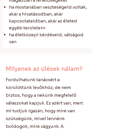
magadban a lehetőségeket
ha mostanában veszteségeid voltak,
akár a hivatásodban, akár
kapcsolataidban, akár az életed
egyéb területein
ha életközepi kérdéseid, válságod
van
Milyenek az ülések nálam?
Fordulhatunk tanácsért a
körülöttünk levőkhöz, de nem
biztos, hogy a nekünk megfelelő
válaszokat kapjuk. Ez azért van, mert
mi tudjuk igazán, hogy mire van
szükségünk, mivel lennénk
boldogok, mire vágyunk. A