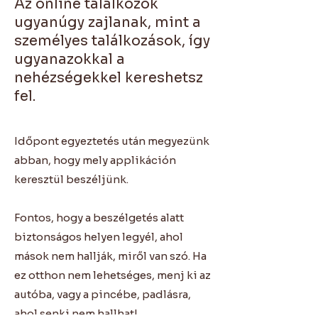
Az online találkozók
ugyanúgy zajlanak, mint a
személyes találkozások, így
ugyanazokkal a
nehézségekkel kereshetsz
fel.
Időpont egyeztetés után megyezünk
abban, hogy mely applikáción
keresztül beszéljünk.
Fontos, hogy a beszélgetés alatt
biztonságos helyen legyél, ahol
mások nem hallják, miről van szó. Ha
ez otthon nem lehetséges, menj ki az
autóba, vagy a pincébe, padlásra,
ahol senki nem hallhat!