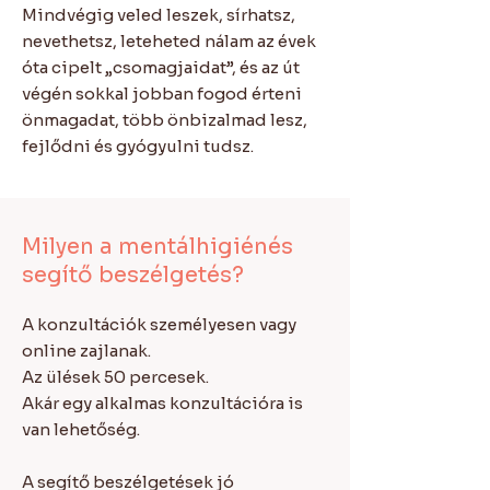
Mindvégig veled leszek, sírhatsz,
nevethetsz, leteheted nálam az évek
óta cipelt „csomagjaidat”, és az út
végén sokkal jobban fogod érteni
önmagadat, több önbizalmad lesz,
fejlődni és gyógyulni tudsz.
Milyen a mentálhigiénés
segítő beszélgetés?
A konzultációk személyesen vagy
online zajlanak.
Az ülések 50 percesek.
Akár egy alkalmas konzultációra is
van lehetőség.
A segítő beszélgetések jó