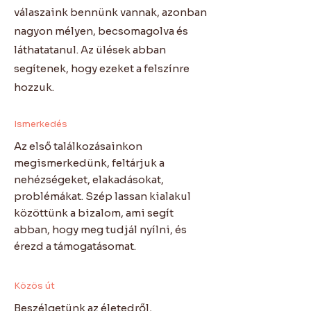
válaszaink bennünk vannak, azonban
nagyon mélyen, becsomagolva és
láthatatanul. Az ülések abban
segítenek, hogy ezeket a felszínre
hozzuk.
Ismerkedés
Az első találkozásainkon
megismerkedünk, feltárjuk a
nehézségeket, elakadásokat,
problémákat. Szép lassan kialakul
közöttünk a bizalom, ami segít
abban, hogy meg tudjál nyílni, és
érezd a támogatásomat.
Közös út
Beszélgetünk az életedről,