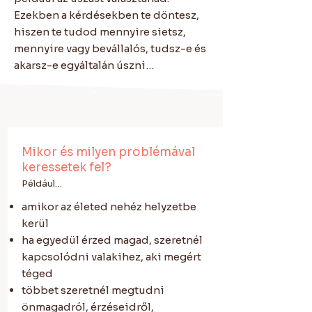
Ezekben a kérdésekben te döntesz,
hiszen te tudod mennyire sietsz,
mennyire vagy bevállalós, tudsz-e és
akarsz-e egyáltalán úszni…
Mikor és milyen problémával
keressetek fel?
Például...
amikor az életed nehéz helyzetbe
kerül
ha egyedül érzed magad, szeretnél
kapcsolódni valakihez, aki megért
téged
többet szeretnél megtudni
önmagadról, érzéseidről,