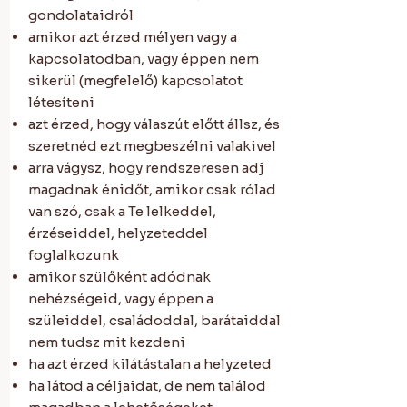
gondolataidról
amikor azt érzed mélyen vagy a
kapcsolatodban, vagy éppen nem
sikerül (megfelelő) kapcsolatot
létesíteni
azt érzed, hogy válaszút előtt állsz, és
szeretnéd ezt megbeszélni valakivel
arra vágysz, hogy rendszeresen adj
magadnak énidőt, amikor csak rólad
van szó, csak a Te lelkeddel,
érzéseiddel, helyzeteddel
foglalkozunk
amikor szülőként adódnak
nehézségeid, vagy éppen a
szüleiddel, családoddal, barátaiddal
nem tudsz mit kezdeni
ha azt érzed kilátástalan a helyzeted
ha látod a céljaidat, de nem találod