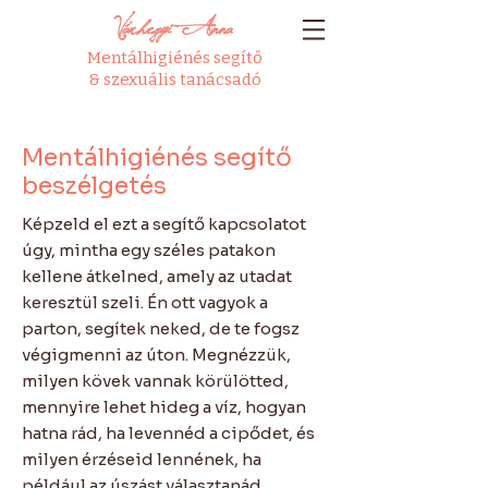
Várhegyi Anna
Mentálhigiénés segítő
& szexuális tanácsadó
Mentálhigiénés segítő
beszélgetés
Képzeld el ezt a segítő kapcsolatot
úgy, mintha egy széles patakon
kellene átkelned, amely az utadat
keresztül szeli. Én ott vagyok a
parton, segítek neked, de te fogsz
végigmenni az úton. Megnézzük,
milyen kövek vannak körülötted,
mennyire lehet hideg a víz, hogyan
hatna rád, ha levennéd a cipődet, és
milyen érzéseid lennének, ha
például az úszást választanád.