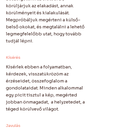
körüljárjuk az elakadást, annak
körülményeit és kialakulását.
Megpróbáljuk megérteni a külső-
belső okokat, és megtalálni a lehető
legmegfelelőbb utat, hogy tovább
tudjál lépni.
Kísérés
Kísérlek ebben a folyamatban,
kérdezek, visszatükrözöm az
érzéseidet, összefoglalom a
gondolataidat. Minden alkalommal
egy picit tisztul a kép, megérted
jobban önmagadat, a helyzetedet, a
téged körülvevő világot.
Javulás