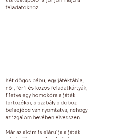
kis testápoló is jól jön majd a 
feladatokhoz.
Két dögös bábu, egy játéktábla, 
női, férfi és közös feladatkártyák, 
illetve egy homokóra a játék 
tartozékai, a szabály a doboz 
belsejébe van nyomtatva, nehogy 
az izgalom hevében elvesszen.
Már az alcím is elárulja a játék 