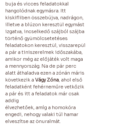
buja és vicces feladatokkal 
hangolódnak egymásra. Itt 
kiskifliben összebújva, nadrágon, 
illetve a blúzon keresztül egymást 
izgatva, incselkedő szájból szájba 
történő gyümölcsetetéses 
feladatokon keresztül, visszarepül 
a pár a tiniszerelmek időszakába, 
amikor még az előjáték volt maga 
a mennyország. Na de pár perc 
alatt áthaladva ezen a zónán máris 
következik a 
Vágy Zóna
, ahol első 
feladatként fehérneműre vetkőzik 
a pár és itt a feladatok már csak 
addig
élvezhetőek, amíg a homokóra 
engedi, nehogy valaki túl hamar 
elveszítse az önuralmát.