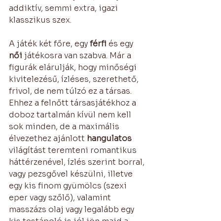
addiktív, semmi extra, igazi 
klasszikus szex.
A játék két főre, egy
 férfi
 és egy 
női
 játékosra van szabva. Már a 
figurák elárulják, hogy minőségi 
kivitelezésű, ízléses, szerethető, 
frivol, de nem túlzó ez a társas.
Ehhez a felnőtt társasjátékhoz a 
doboz tartalmán kívül nem kell 
sok minden, de a maximális 
élvezethez ajánlott 
hangulatos
világítást teremteni romantikus 
háttérzenével, ízlés szerint borral, 
vagy pezsgővel készülni, illetve 
egy kis finom gyümölcs (szexi 
eper vagy szőlő), valamint 
masszázs olaj vagy legalább egy 