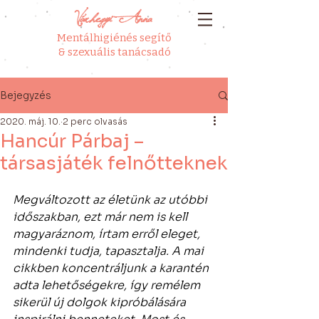
Várhegyi Anna
Mentálhigiénés segítő
& szexuális tanácsadó
Bejegyzés
2020. máj. 10.
2 perc olvasás
Hancúr Párbaj –
társasjáték felnőtteknek
Megváltozott az életünk az utóbbi 
időszakban, ezt már nem is kell 
magyaráznom, írtam erről eleget, 
mindenki tudja, tapasztalja. A mai 
cikkben koncentráljunk a karantén 
adta lehetőségekre, így remélem 
sikerül új dolgok kipróbálására 