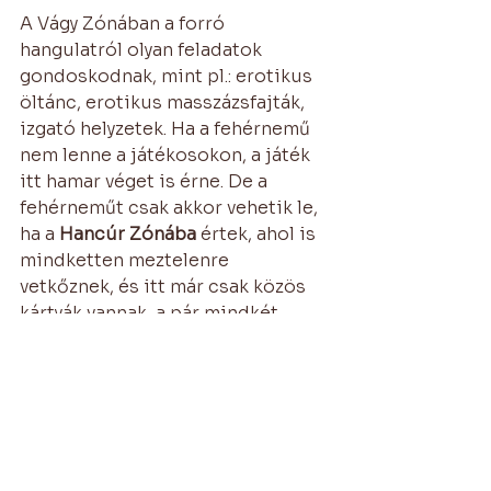
A Vágy Zónában a forró 
hangulatról olyan feladatok 
gondoskodnak, mint pl.: erotikus 
öltánc, erotikus masszázsfajták, 
izgató helyzetek. Ha a fehérnemű 
nem lenne a játékosokon, a játék 
itt hamar véget is érne. De a 
fehérneműt csak akkor vehetik le, 
ha a 
Hancúr Zónába
 értek, ahol is 
mindketten meztelenre 
vetkőznek, és itt már csak közös 
kártyák vannak, a pár mindkét 
tagjának aktívan részt kell venni a 
hancúrozós feladatokban. Ezek a 
feladatok tulajdonképpen 
szeretkezési pozíciók, csak hát a 
fránya homokóra miatt nem 
szabad a fejét senkinek idő előtt 