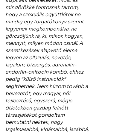
inspirálni benneteket. Most és 
mindörökké fontosnak tartom, 
hogy a szexuális együttlétek ne 
mindig egy forgatókönyv szerint 
legyenek megkomponálva, ne 
görcsöljünk rá, ki, mikor, hogyan, 
mennyit, milyen módon csinál. A 
szeretkezések alapvető eleme 
legyen az ellazulás, nevetés, 
izgalom, bizsergés, adrenalin-
endorfin-oxitocin kombó, ehhez 
pedig “külső instrukciók” 
segíthetnek. Nem húzom tovább a 
bevezetőt, egy magyar, női 
fejlesztésű, egyszerű, mégis 
ötletekben gazdag felnőtt 
társasjátékot gondoltam 
bemutatni nektek, hogy 
izgalmasabbá, vidámabbá, lazábbá, 