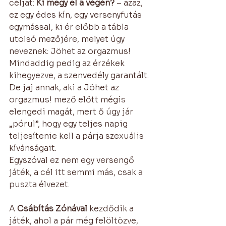
célját: 
Ki megy el a végén?
 – azaz, 
ez egy édes kín, egy versenyfutás 
egymással, ki ér előbb a tábla 
utolsó mezőjére, melyet úgy 
neveznek:
Jöhet az orgazmus!
Mindaddig pedig az érzékek 
kihegyezve, a szenvedély garantált. 
De jaj annak, aki a Jöhet az 
orgazmus! mező előtt mégis 
elengedi magát, mert ő úgy jár 
„pórul”, hogy egy teljes napig 
teljesítenie kell a párja szexuális 
kívánságait.
Egyszóval ez nem egy versengő 
játék, a cél itt semmi más, csak a 
puszta élvezet.
A
 Csábítás Zónával
 kezdődik a 
játék, ahol a pár még felöltözve, 