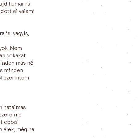
ajd hamar rá 
dött el valami 
 is, vagyis, 
yok. Nem 
an sokakat 
inden más nő. 
És minden 
l szerintem 
m hatalmas 
 szerelme 
t ebből 
 élek, még ha 