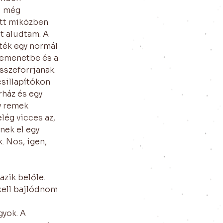
l még 
ett miközben 
t aludtam. A 
ték egy normál 
bemenetbe és a 
sszeforrjanak. 
sillapítókon 
rház és egy 
y remek 
lég vicces az, 
nek el egy 
. Nos, igen, 
zik belőle. 
kell bajlódnom 
yok. A 