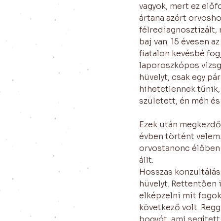
vagyok, mert ez elő
ártana azért orvosho
félrediagnosztizált
baj van. 15 évesen a
fiatalon kevésbé fog
laporoszkópos vizsgá
hüvelyt, csak egy p
hihetetlennek tűnik, 
született, én méh és 
Ezek után megkezdőd
évben történt velem.
orvostanonc élőben 
állt.
Hosszas konzultálás
hüvelyt. Rettentően 
elképzelni mit fogok
következő volt. Regg
bogyót, ami segített