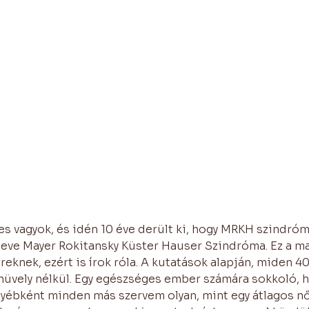
es vagyok, és idén 10 éve derült ki, hogy MRKH szindróm
eve Mayer Rokitansky Küster Hauser Szindróma. Ez a ma
knek, ezért is írok róla. A kutatások alapján, miden 4
hüvely nélkül. Egy egészséges ember számára sokkoló, h
Egyébként minden más szervem olyan, mint egy átlagos nőé