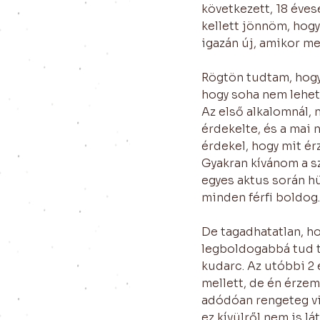
következett, 18 éves
kellett jönnöm, hogy
igazán új, amikor m
Rögtön tudtam, hogy 
hogy soha nem lehete
Az első alkalomnál,
érdekelte, és a mai 
érdekel, hogy mit ér
Gyakran kívánom a sz
egyes aktus során h
minden férfi boldog.
De tagadhatatlan, ho
legboldogabbá tud te
kudarc. Az utóbbi 2 
mellett, de én érzem
adódóan rengeteg vi
ez kívülről nem is lát