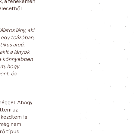
k, a fenekemen 
alesetből 
atos lány, aki 
 egy teázóban, 
tikus arcú, 
kit a lányok 
re könnyebben 
öm, hogy 
ent, és 
éggel. Ahogy 
ttem az 
 kezdtem is 
 még nem 
rő típus 