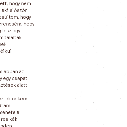
ett, hogy nem 
 aki először 
esültem, hogy 
zerencsém, hogy 
 lesz egy 
 tálaltak 
nek 
élkül 
i abban az 
y egy csapat 
ztések alatt 
eztek nekem 
dtam 
menete a 
res kék 
inden 