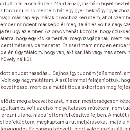
fordult már a családban. Majd a nagymamám figyelmeztet
z fordulni. El is mentem hát egy gyermeknőgyógyászhoz,
, majd másnap egy másik orvoshoz kerültem, ahol szemb
z ember mindent másképp él meg, talán ez volt a nagy s
ja fel úgy az ember. Az orvos tehát közölte, hogy szükség
latra, hogy egy kis kamerával megvizsgáljanak, mert nem
ár centiméteres bemenetet. Ez szerintem minden ember
de én úgy tálalom, hogy van, aki kar, láb vagy más szerv n
hüvely nélkül. 
ött a tudathasadás… Sajnos így tudnám jellemezni, am
 Volt egy nagyműtétem. A szüleimmel felajánlottuk, hog
követhesse, mert ez a műtét típus akkoriban még fejles
 előzte meg a beavatkozást, hiszen mesterségesen kép
izgultam ez volt az első mélyaltatásos műtétem, nem tu
 érezni utána, hiába lettem felkészítve fejben. A műtét 
el befeküdtem, megkaptam a rutineljárásokat, majd a hí
 lenyugodni. Ez nagyon tetszett, mert valóban elszállt m