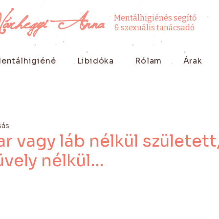
Várhegyi Anna
Mentálhigiénés segítő
& szexuális tanácsadó
entálhigiéné
Libidóka
Rólam
Árak
sás
ar vagy láb nélkül született
vely nélkül…