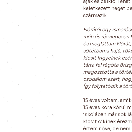
ajak és csikló. Teh
keletkezett heget p
származik. 
Flóráról egy ismerős
méh és részlegesen h
és megláttam Flórát, 
sötétbarna hajú, töké
kicsit irigyelnek ez
tárta fel régóta őri
megosztotta a történ
csodálom azért, hogy
Így folytatódik a tör
15 éves voltam, ami
15 éves kora körül m
iskolában már sok lá
kicsit cikinek érez
értem nővé, de nem 