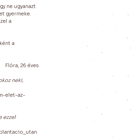
ogy ne ugyanazt 
et gyermeke. 
zel a 
ként a 
Flóra, 26 éves
koz neki, 
m-elet-az-
 ezzel 
plantacio_utan