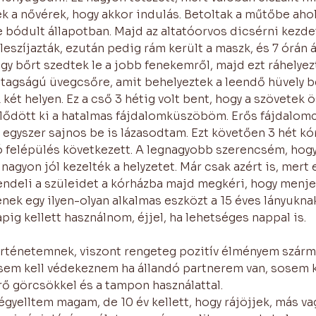
k a nővérek, hogy akkor indulás. Betoltak a műtőbe aho
 bódult állapotban. Majd az altatóorvos dicsérni kezd
szíjazták, ezután pedig rám került a maszk, és 7 órán á
ogy bőrt szedtek le a jobb fenekemről, majd ezt ráhelyez
stagságú üvegcsőre, amit behelyeztek a leendő hüvely 
két helyen. Ez a cső 3 hétig volt bent, hogy a szövetek ö
jlődött ki a hatalmas fájdalomküszöböm. Erős fájdalomc
 egyszer sajnos be is lázasodtam. Ezt követően 3 hét kó
tó felépülés következett. A legnagyobb szerencsém, hog
nagyon jól kezelték a helyzetet. Már csak azért is, mert e
ndeli a szüleidet a kórházba majd megkéri, hogy menje
ek egy ilyen-olyan alkalmas eszközt a 15 éves lányuknak
pig kellett használnom, éjjel, ha lehetséges nappal is. 
örténetemnek, viszont rengeteg pozitív élményem szárma
sem kell védekeznem ha állandó partnerem van, sosem 
rő görcsökkel és a tampon használattal.
yelltem magam, de 10 év kellett, hogy rájöjjek, más vag