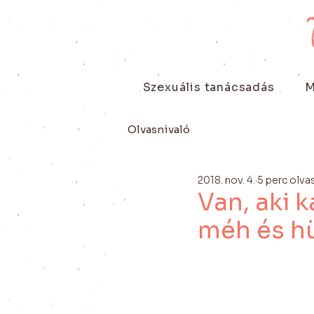
Szexuális tanácsadás
M
Olvasnivaló
2018. nov. 4.
5 perc olva
Van, aki k
méh és hü