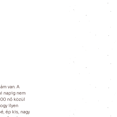
ám van. A 
i napig nem 
000 nő közül 
ogy ilyen 
, ép kis, nagy 