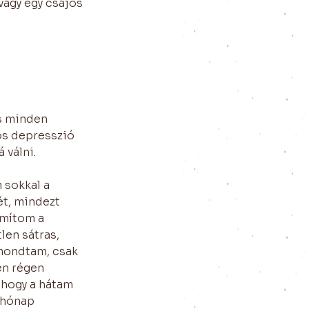
agy egy csajos 
s minden 
os depresszió 
 válni.
 sokkal a 
t, mindezt 
ámítom a 
en sátras, 
mondtam, csak 
en régen 
 hogy a hátam 
 hónap 