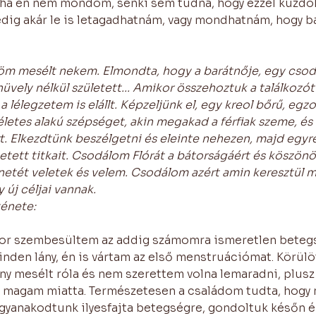
át ha én nem mondom, senki sem tudná, hogy ezzel küzdö
edig akár le is letagadhatnám, vagy mondhatnám, hogy b
öm mesélt nekem. Elmondta, hogy a barátnője, egy csodál
üvely nélkül született... Amikor összehoztuk a találkozót
a lélegzetem is elállt. Képzeljünk el, egy kreol bőrű, egzo
letes alakú szépséget, akin megakad a férfiak szeme, és a
ért. Elkezdtünk beszélgetni és eleinte nehezen, majd egy
zgetett titkait. Csodálom Flórát a bátorságáért és köszön
etét veletek és velem. Csodálom azért amin keresztül m
 új céljai vannak.
ténete:
kor szembesültem az addig számomra ismeretlen betegs
inden lány, én is vártam az első menstruációmat. Körülö
ny mesélt róla és nem szerettem volna lemaradni, plusz
ni magam miatta. Természetesen a családom tudta, hogy
gyanakodtunk ilyesfajta betegségre, gondoltuk későn é