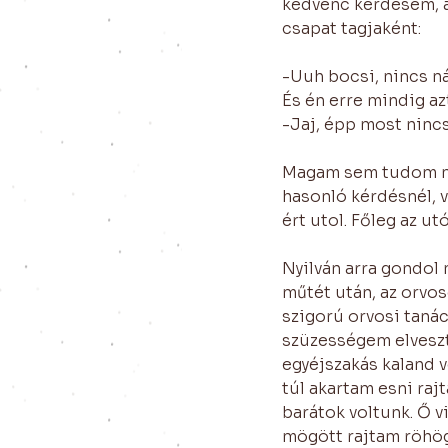
kedvenc kérdésem, am
csapat tagjaként:
-Uuh bocsi, nincs n
És én erre mindig az
-Jaj, épp most nincs
Magam sem tudom mié
hasonló kérdésnél, 
ért utol. Főleg az u
Nyilván arra gondol 
műtét után, az orvos
szigorú orvosi tanác
szüzességem elveszt
egyéjszakás kaland 
túl akartam esni rajt
barátok voltunk. Ő 
mögött rajtam röhög