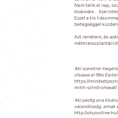
Nem telik el nap, szü
kívánnám… Szerintem
Ezzel a kis írásomma
betegséggel küzdene
Azt remélem, és azé
méhtranszplantáció
Aki szeretné megérte
olvassa el Illés Eszt
https://mindsetpszi
mrkh-szindromaval/
Aki pedig arra kíván
várandósság, annak e
http://otszonline.h