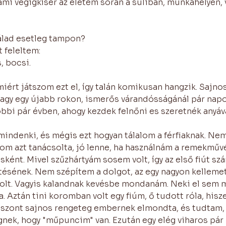
i végigkísér az életem során a suliban, munkahelyen, v
álad esetleg tampon? 
t feleltem:
, bocsi.
rt játszom ezt el, így talán komikusan hangzik. Sajno
vagy egy újabb rokon, ismerős várandósságánál pár nap
tóbbi pár évben, ahogy kezdek felnőni es szeretnék anyává
mindenki, és mégis ezt hogyan tálalom a férfiaknak. Nem
om azt tanácsolta, jó lenne, ha használnám a remekművé
sként. Mivel szűzhártyám sosem volt, így az első fiút sz
ésének. Nem szépítem a dolgot, az egy nagyon kellemetl
volt. Vagyis kalandnak kevésbe mondanám. Neki el sem 
a. Aztán tini koromban volt egy fiúm, ő tudott róla, hisz
viszont sajnos rengeteg embernek elmondta, és tudtam,
nek, hogy "műpuncim" van. Ezután egy elég viharos pár