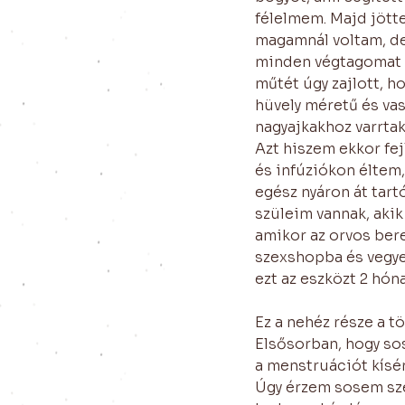
félelmem. Majd jötte
magamnál voltam, de
minden végtagomat le
műtét úgy zajlott, h
hüvely méretű és va
nagyajkakhoz varrtak 
Azt hiszem ekkor fe
és infúziókon éltem,
egész nyáron át tar
szüleim vannak, akik 
amikor az orvos bere
szexshopba és vegyen
ezt az eszközt 2 hóna
Ez a nehéz része a t
Elsősorban, hogy so
a menstruációt kísé
Úgy érzem sosem szég