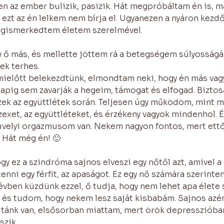
en az ember bulizik, pasizik. Hát megpróbáltam én is, m
 ezt az én lelkem nem bírja el. Ugyanezen a nyáron kezdő
egismerkedtem életem szerelmével. 
ő más, és mellette jöttem rá a betegségem súlyosságára
k terhes. 
 mielőtt belekezdtünk, elmondtam neki, hogy én más vag
napig sem zavarják a hegeim, támogat és elfogad. Biztos
zek az együttlétek során. Teljesen úgy működöm, mint m
exet, az együttléteket, és érzékeny vagyok mindenhol. 
üvelyi orgazmusom van. Nekem nagyon fontos, mert ettő
 Hát még én! 🙂 
gy ez a szindróma sajnos elveszi egy nőtől azt, amivel a 
nni egy férfit, az apaságot. Ez egy nő számára szerinte
évben küzdünk ezzel, ő tudja, hogy nem lehet apa élete
 és tudom, hogy nekem lesz saját kisbabám. Sajnos azér
tánk van, elsősorban miattam, mert örök depresszióban
szik.