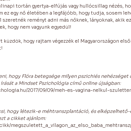
linapi tortán gyertya-elfújás vagy hullócsillag nézés, h
 ez egy nő életében a legfájóbb, hogy tudja, sosem leh
l szeretnék reményt adni más nőknek, lányoknak, akik ez
k, hogy nem vagyunk egyedül!
rt küzdök, hogy rajtam végezzék el Magyarországon első
t!
ni, hogy Flóra betegsége milyen pszichiés nehézséget o
er írását a Mindset Pszichológia című online újságban:
chologia.hu/2017/09/09/meh-es-vagina-nelkul-szulette
csi, hogy létezik-e méhtranszplantáció, és elképzelhető-e
zt a cikket ajánlom:
u/cikk/megszuletett_a_vilagon_az_elso_baba_mehtransz